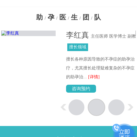
助
孕
医
生
团
队
/
/
/
/
/
李红真
主任医师 医学博士 副教
授
擅长领域
擅长各种原因导致的不孕症的助孕治
位
疗，尤其擅长处理疑难复杂的不孕症
的助孕治...
[详情]
咨询预约