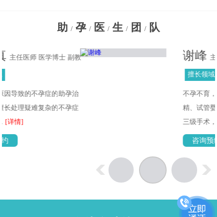
助
孕
医
生
团
队
/
/
/
/
/
谢峰
 副教
主任医师
擅长领域
孕治
不孕不育，各类辅助生殖技术(人
孕症
精、试管婴儿)，熟练掌握妇产科
三级手术，包括...
[详情]
咨询预约