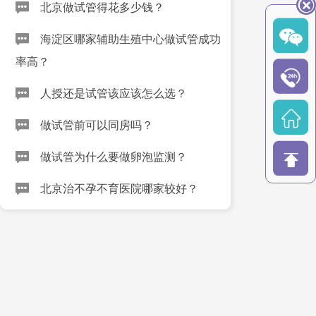
北京做试管得花多少钱？
海淀区哪家辅助生殖中心做试管成功
率高？
人授还是试管该应该怎么选？
做试管前可以同房吗？
做试管为什么要做卵泡监测？
北京治不孕不育医院哪家较好？