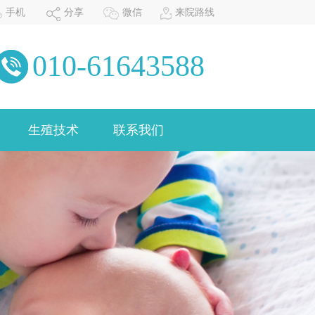
手机
分享
微信
来院路线
1
6
4
3
5
8
8
0
1
0
-
6
生殖技术
联系我们