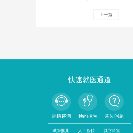
上一篇
快速就医通道
病情咨询
预约挂号
常见问题
试管婴儿
人工授精
其它科室