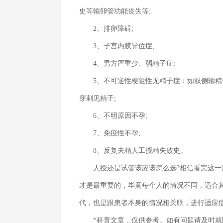
史等输卵管功能丧失等;
2、排卵障碍;
3、子宫内膜异位症;
4、男方严重少、弱精子症;
5、不可逆性梗阻性无精子症：如双侧输精
穿刺见精子;
6、不明原因不孕;
7、免疫性不孕;
8、反复夫精人工授精失败史。
人授还是试管该应该怎么选?相信看完这一篇
才是最重要的，毕竟每个人的情况不同，适合
代，也是跟患者本身的情况相关联，进行适应
*科普文章，仅供参考。如有问题请及时就