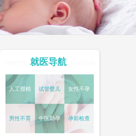
就医导航
SMPTO
GATION
人工授精
试管婴儿
女性不孕
男性不育
中医助孕
孕前检查