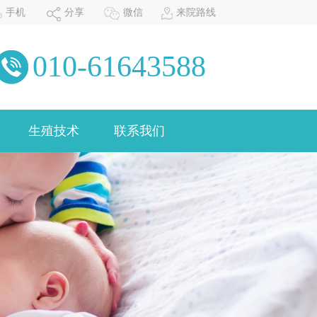
手机
分享
微信
来院路线
0
-
6
1
6
4
3
5
8
8
0
1
生殖技术
联系我们