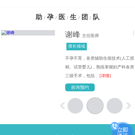
助
孕
医
生
团
队
/
/
/
/
/
谢峰
教
主任医师
擅长领域
治
不孕不育，各类辅助生殖技术(人工授
症
精、试管婴儿)，熟练掌握妇产科各类
三级手术，包括...
[详情]
咨询预约